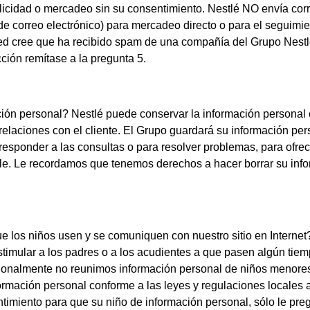
blicidad o mercadeo sin su consentimiento. Nestlé NO envía cor
 de correo electrónico) para mercadeo directo o para el segui
ted cree que ha recibido spam de una compañía del Grupo Nestl
cción remítase a la pregunta 5.
ón personal? Nestlé puede conservar la información personal en
elaciones con el cliente. El Grupo guardará su información pe
esponder a las consultas o para resolver problemas, para ofrec
able. Le recordamos que tenemos derechos a hacer borrar su in
 que los niños usen y se comuniquen con nuestro sitio en Inte
estimular a los padres o a los acudientes a que pasen algún tiem
ncionalmente no reunimos información personal de niños menore
formación personal conforme a las leyes y regulaciones locales 
ntimiento para que su niño de información personal, sólo le pre