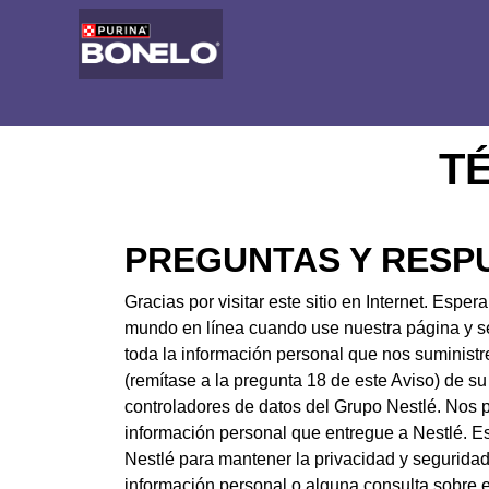
Pasar al contenido principal
Menú Secundario Bonelo
Menú principal Bonelo
T
PREGUNTAS Y RESP
Gracias por visitar este sitio en Internet. Esp
mundo en línea cuando use nuestra página y s
toda la información personal que nos suministr
(remítase a la pregunta 18 de este Aviso) de su
controladores de datos del Grupo Nestlé. Nos
información personal que entregue a Nestlé. E
Nestlé para mantener la privacidad y seguridad 
información personal o alguna consulta sobre e