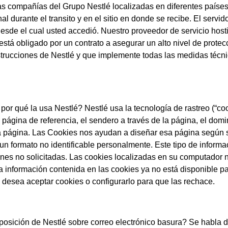
ias compañías del Grupo Nestlé localizadas en diferentes paíse
 durante el transito y en el sitio en donde se recibe. El servid
 desde el cual usted accedió. Nuestro proveedor de servicio hosti
tá obligado por un contrato a asegurar un alto nivel de protecci
nstrucciones de Nestlé y que implemente todas las medidas téc
or qué la usa Nestlé? Nestlé usa la tecnología de rastreo (“coo
página de referencia, el sendero a través de la página, el domi
ta página. Las Cookies nos ayudan a diseñar esa página según 
un formato no identificable personalmente. Este tipo de informa
nes no solicitadas. Las cookies localizadas en su computador n
a información contenida en las cookies ya no está disponible p
d desea aceptar cookies o configurarlo para que las rechace.
posición de Nestlé sobre correo electrónico basura? Se habla