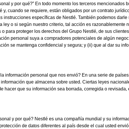
sonal y por qué?” En todo momento los terceros mencionados br
lé y, cuando se requiere, están obligados por un contrato jurídi
as instrucciones específicas de Nestlé. También podemos darle 
 ley o si según nuestro criterio, tal acción es razonablemente 
 para proteger los derechos del Grupo Nestlé, de sus clientes 
ción personal suya a compradores potenciales de algún negocio 
ión se mantenga confidencial y segura; y (ii) que al dar su in
 la información personal que nos envió? En una serie de países 
a información que almacena sobre usted. Ciertas leyes naciona
hacer que su información sea borrada, corregida o revisada, e
sonal y por qué? Nestlé es una compañía mundial y su informació
rotección de datos diferentes al país desde el cual usted envi