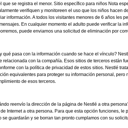
l que se registra el menor. Sitio específico para niños Nota es
rmente verifiquen y monitoreen el uso que los niños hacen del 
r información. A todos los visitantes menores de 6 años les pe
mensajes. En cualquier momento el adulto puede verificar la in
borremos, puede enviarnos una solicitud de eliminación por corre
y qué pasa con la información cuando se hace el vínculo? Nestlé 
 relacionada con la compañía. Esos sitios de terceros están fue
nforme con la política de privacidad de estos sitios. Nestlé tra
nción equivalentes para proteger su información personal, pero
umplimiento de esos terceros.
do reenvío la dirección de la página de Nestlé a otra persona?
de Internet a otra persona. Para que esta opción funciones, le 
o se guardarán y se borran tan pronto cumplamos con su solicit