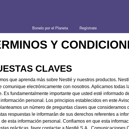
Bonelo por el Planeta
Regístrate
ÉRMINOS Y CONDICION
UESTAS CLAVES
eramos que aprenda más sobre Nestlé y nuestros productos. Nestl
e comunique electrónicamente con nosotros. Aplicamos todas 
e. Es fundamentalmente importante que usted esté informado de
 información personal. Los principios establecidos en este Avis
 planteamos un número de preguntas claves que consideramos q
stas respuestas le informarán de sus derechos referentes a inf
de esta información personal. Confiamos en que esta información
stas prácticas, favor contactar a Nestlé S.A., Comunicaciones 