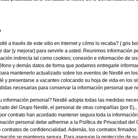
D
lé a través de este sitio en Internet y cómo lo recaba? ( gris 
ar (y mejorar) para servirle a usted. Reunimos información pe
rmación indirecta tal como cookies; conexión e información de si
eléfono y demás datos de forma que podamos entregarle informac
ara mantenerlo actualizado sobre los eventos de Nestlé en los 
é y presentarse a vacantes colocando su hoja de vida en los sit
didas necesarias para conservar la información personal que n
 información personal? Nestlé adopta todas las medidas neces
zado del Grupo Nestlé, el personal de otras compañías (por Ej.,
 por contrato han acordado mantener segura toda la información
mación personal debe adherirse a la Política de Privacidad del
 contratos de confidencialidad. Además, los contratos firmado
ormación se mantenga segura. Para asegurar la protección de su