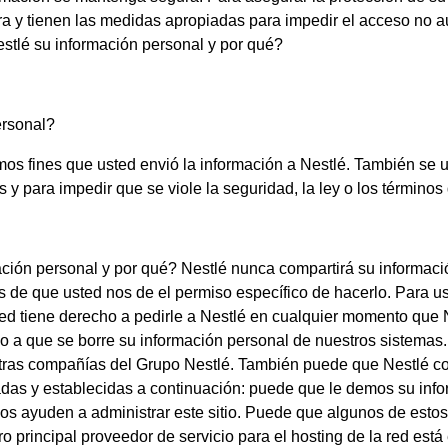
a y tienen las medidas apropiadas para impedir el acceso no a
estlé su información personal y por qué?
ersonal?
os fines que usted envió la información a Nestlé. También se u
s y para impedir que se viole la seguridad, la ley o los términos
mación personal y por qué? Nestlé nunca compartirá su informac
e que usted nos de el permiso específico de hacerlo. Para usarl
usted tiene derecho a pedirle a Nestlé en cualquier momento qu
cho a que se borre su información personal de nuestros sistemas.
tras compañías del Grupo Nestlé. También puede que Nestlé co
tadas y establecidas a continuación: puede que le demos su info
nos ayuden a administrar este sitio. Puede que algunos de estos
tro principal proveedor de servicio para el hosting de la red es