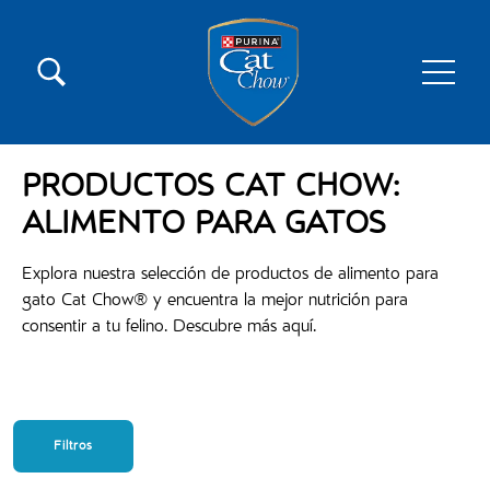
Pasar al contenido principal
Menú secundario Cat Chow
Menú principal Cat Chow
PRODUCTOS CAT CHOW:
ALIMENTO PARA GATOS
Explora nuestra selección de productos de alimento para
gato Cat Chow® y encuentra la mejor nutrición para
consentir a tu felino. Descubre más aquí.
Filtros