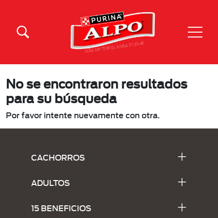
Pasar al contenido principal
Menu Secundario Alpo
Menu Principal Alpo
No se encontraron resultados
para su búsqueda
Por favor intente nuevamente con otra.
Menu Footer Alpo
CACHORROS
ADULTOS
15 BENEFICIOS